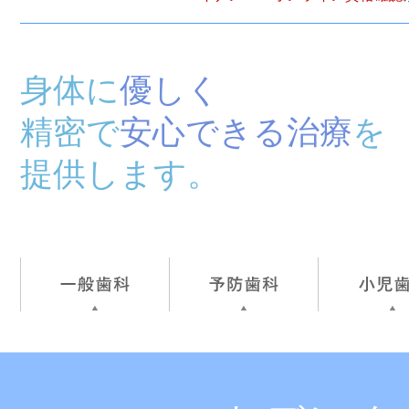
身体に
優しく
精密で
安心できる治療
を
提供します。